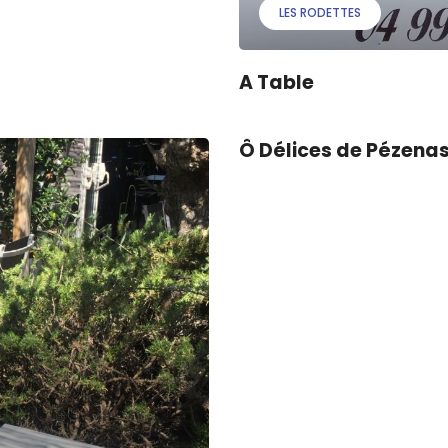
LES RODETTES
A Table
Ô Délices de Pézena