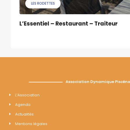
LES RODETTES
L’Essentiel – Restaurant – Traiteur
Association Dynamique Piscéno
L’Association
Agenda
Actualités
Mentions légales