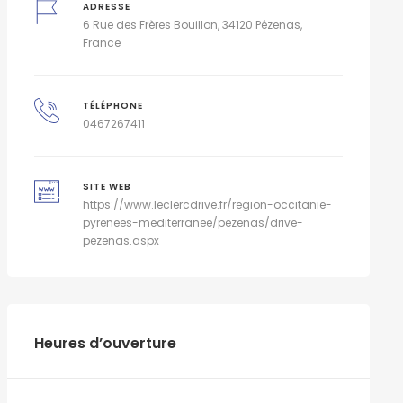
ADRESSE
6 Rue des Frères Bouillon, 34120 Pézenas,
France
TÉLÉPHONE
0467267411
SITE WEB
https://www.leclercdrive.fr/region-occitanie-
pyrenees-mediterranee/pezenas/drive-
pezenas.aspx
Heures d’ouverture