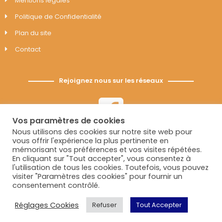
Mentions légales
Politique de Confidentialité
Plan du site
Contact
Rejoignez nous sur les réseaux
Vos paramètres de cookies
Nous utilisons des cookies sur notre site web pour
vous offrir l'expérience la plus pertinente en
mémorisant vos préférences et vos visites répétées.
En cliquant sur "Tout accepter", vous consentez à
l'utilisation de tous les cookies. Toutefois, vous pouvez
visiter "Paramètres des cookies" pour fournir un
consentement contrôlé.
Association Dynamique Piscénoise | 2021 © Tous
Réglages Cookies
Refuser
Tout Accepter
droits réservés